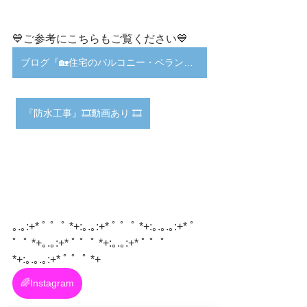
💙ご参考にこちらもご覧ください💙
ブログ『🏡住宅のバルコニー・ベランダのメンテナンス🌞☔』
『防水工事』🎞️動画あり 🎞️
｡.｡:+* ﾟ ゜ﾟ *+:｡.｡:+* ﾟ ゜ﾟ *+:｡.｡.｡:+* ﾟ 
゜ﾟ *+｡.｡:+* ﾟ ゜ﾟ *+:｡.｡:+* ﾟ ゜ﾟ 
*+:｡.｡.｡:+* ﾟ ゜ﾟ *+
🌈Instagram