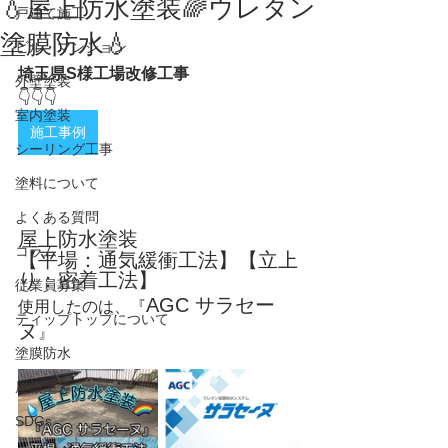
💧屋上防水塗装🌈ウレタン
戸建て施工
塗膜防水💧
ビル・マンション
埼玉県S様工場改修工事
外壁塗装
👇👇👇
室内塗装
施工事例
シーリング工事
塗料について
よくある質問
屋上防水塗装
コラム
【平場：通気緩衝工法】
【立上
り：密着工法】
従業員募集
AGC サラセー
使用したのは、『
ティップトップについて
ヌ
』
塗膜防水
屋根塗装
SDGs