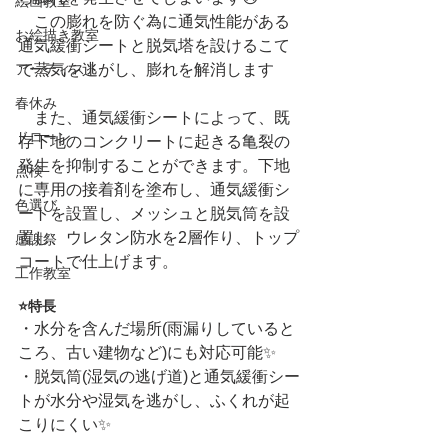
絵画教室
　この膨れを防ぐ為に通気性能がある
お絵描き教室
通気緩衝シートと脱気塔を設けるこて
アーティスト
で蒸気を逃がし、膨れを解消します
春休み
　また、通気緩衝シートによって、既
ドローン
存下地のコンクリートに起きる亀裂の
発生を抑制することができます。下地
点検
に専用の接着剤を塗布し、通気緩衝シ
色選び
ートを設置し、メッシュと脱気筒を設
置し、ウレタン防水を2層作り、トップ
感謝祭
コートで仕上げます。
工作教室
⭐特長
・水分を含んだ場所(雨漏りしていると
ころ、古い建物など)にも対応可能✨
・脱気筒(湿気の逃げ道)と通気緩衝シー
トが水分や湿気を逃がし、ふくれが起
こりにくい✨