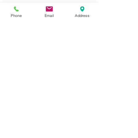
Phone
Email
Address
🌈Twitter
更新中です🎵🎵
よろしければ、ぜひぜひご覧ください🥰 
ご自宅のことで少しでも気にな
ることがございましたら、
お気軽にご相談ください😊 
現地調査、ご相談、お見積もり
はもちろん無料です❣️❣
お客様にあった最適なプランや
塗料をご提案いたします😉✨ 