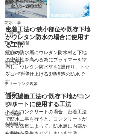
倉庫
シーリング
防水工事
密着工法👉狭小部位や既存下地
お知らせ
がウレタン防水の場合に使用す
TipTop新店舗
る工法
既存の防水層にウレタン防水材と下地
施工事例
の密着性を高める為にプライマーを塗
高圧洗浄
布し、ウレタン防水材を2層作り、トッ
クラック補修
プコートで仕上げる3層構造の防水で
す。
チョーキング現象
WBアート
通気緩衝工法👉既存下地がコン
クリートに使用する工法
高級感
下地がコンクリートの場合、密着工法
注意喚起
で防水工事を行うと、コンクリートが
点検商法
発する蒸気によって、防水層に内部か
ら膨れを発生させてしまいます😥