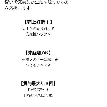
稼いで充実した生活を送りたい方
を応援します。
【売上好調！】
⼤⼿との直接取引で
安定性バツグン
【未経験OK】
⼀⽣モノの「⼿に職」を
つけるチャンス
【賞与最⼤年３回】
⽉給24万〜！
⽇払いも相談可能