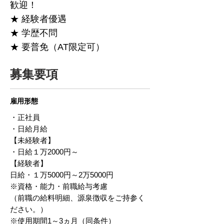
歓迎！
★ 経験者優遇
★ 学歴不問
★ 要普免（AT限定可）
募集要項
雇用形態
・正社員
・日給月給
【未経験者】
・日給１万2000円～
【経験者】
日給・１万5000円～2万5000円
※資格・能力・前職給与考慮
（前職の給料明細、源泉徴収をご持参く
ださい。）
※使用期間1～3ヵ月（同条件）