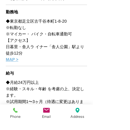
勤務地
◆東京都⾜⽴区古千谷本町1-8-20
※転勤なし
※マイカー・ バイク・自転車通勤可
【アクセス】
⽇暮⾥・舎⼈ラ イナー​「舎人公園」駅より
徒歩12分
MAP >
給与
◆⽉給24万円以上
※経験・スキル・年齢 を考慮の上、決定し
ます。
※試⽤期間1〜3ヶ⽉（待遇に変更はありま
せん）
Phone
Email
Address
昇給・賞与