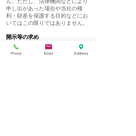
ん。ただし、法律機関などにより
申し出があった場合や当社の権
利・財産を保護する目的などにお
いてはこの限りではありません。
開示等の求め
弊社は、ご本人が自ら個人情報を
開示、訂正、または商品やサービ
Phone
Email
Address
スの紹介の停止等を希望される場
合、法令の規定に基づき、速やか
に対応します。お客様が個人情報
を提供された窓口にご請求くださ
い。なお、個人情報の開示に関し
ましては書面にて行いますので、
若干の手数料が発生致しますのを
ご了承ください。詳しくは、
こち
ら
よりお問合せ下さい。
苦情への対応