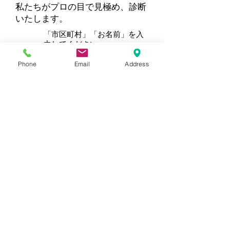
私たちがプロの目で見極め、診断
いたします。
「市区町村」「お名前」を入
力してください。
​例）足立区の〇〇です。
Phone
Email
Address
​他社さんのお見積書を撮影し
て送ってください。
step03