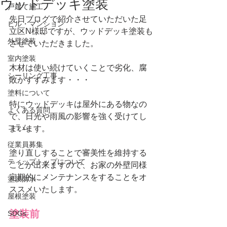
ウッドデッキ塗装
戸建て施工
先日ブログで紹介させていただいた足
ビル・マンション
立区N様邸ですが、ウッドデッキ塗装も
外壁塗装
させていただきました。
室内塗装
木材は使い続けていくことで劣化、腐
シーリング工事
敗がすすみます・・・
塗料について
特にウッドデッキは屋外にある物なの
よくある質問
で、日光や雨風の影響を強く受けてし
コラム
まいます。
従業員募集
塗り直しすることで審美性を維持する
ティップトップについて
ことが出来ますので、お家の外壁同様
定期的にメンテナンスをすることをオ
塗膜防水
ススメいたします。
屋根塗装
塗装前
SDGs