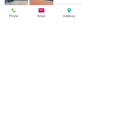
Phone
Email
Address
塗装のご相談なんでもお気軽にお問合
せ下さい♪
。.。:+* ゜ ゜゜ 
+:。.。:+
 ゜ ゜゜ 
+:。.。.。:+
 ゜ ゜゜ *+
現地調査・ご相談・お見積もりはすべ
て無料です!
お問合せは➡
コチラ
から
株式会社TipTop -ティップトップ-
東京都足立区古千谷本町1-8-20
03-6807-1737
info@tiptop-paint.jp