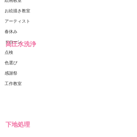
絵画教室
お絵描き教室
アーティスト
春休み
ドローン
高圧水洗浄
点検
色選び
感謝祭
工作教室
下地処理