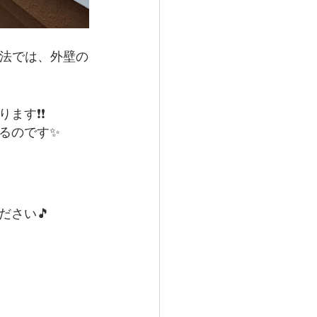
確法では、外壁の
ます❗❗
るのです✨
さい🎵