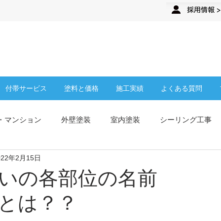
来店予約
企業さま・オーナーさま
付帯サービス
塗料と価格
施工実績
よくある質問
・マンション
外壁塗装
室内塗装
シーリング工事
022年2月15日
従業員募集
ティップトップについて
塗膜防水
屋根
住まいの各部位の名前
とは？？
お知らせ
TipTop新店舗
施工事例
高圧洗浄
クラ