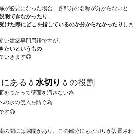
修が必要になった場合、各部分の名称が分からないと
ト
高級感
注意喚起
点検商法
絵画教室
お
説明できなかったり、
受けた際にどこを指しているのか分からなかったり
しま
多い建築専門用語ですが、
きたいというもの
ていきます😊
にある💧
水切り
💧の役割
面をつたって壁面を汚さない為
への水の侵入を防ぐ為
です😉
礎の間には隙間があり、この部分にも水切りが設置され