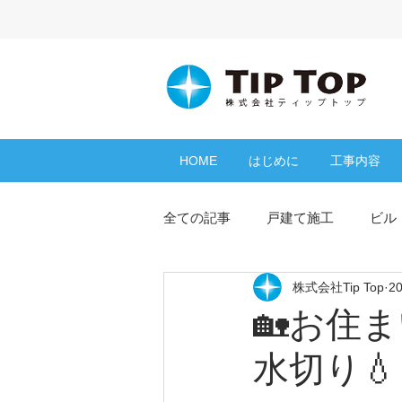
HOME
はじめに
工事内容
全ての記事
戸建て施工
ビル
株式会社Tip Top
2
よくある質問
コラム
🏡お
水切り
シーリング
防水工事