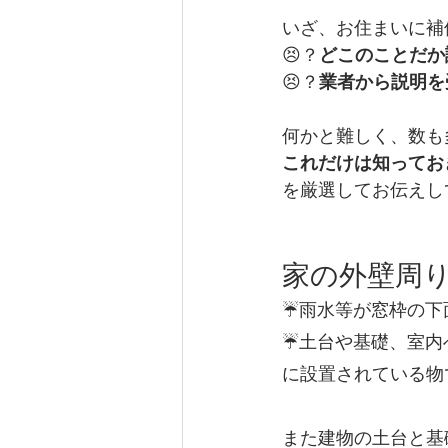
いざ、お住まいに補
チョーキング現象
WBアー
😣？
どこのことだか
😣？
業者から説明を
春休み
何かと難しく、数も
これだけは知ってお
を厳選してお伝えし
家の外壁周り
☔雨水等が窓枠の下
☔土台や基礎、室内
に設置されている物
また建物の土台と基