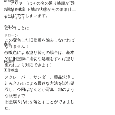
絵画教室
　"クリヤー"はその名の通り塗膜が"透
お絵描き教室
明"なため、下地の状態がそのまま仕上
がりにでてしまいます。
アーティスト
春休み
ということは…
ドローン
この変色した旧塗膜を除去しなければ
点検
なりません！
（着色による塗り替えの場合は、基本
色選び
的に旧塗膜に適切な処理をすれば塗り
感謝祭
重ねにより対応できます）
工作教室
スクレーパー、サンダー、薬品洗浄…
組み合わせによる最適な方法を試行錯
誤し、今回はなんとか写真上部のよう
な状態まで
旧塗膜＆汚れを落とすことができまし
た。