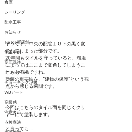
倉庫
シーリング
防水工事
お知らせ
TipTop新店舗
そうです、中央の配管より下の黒く変
色してしまった部分です。
施工事例
20年間もタイルを守っていると、環境
高圧洗浄
によってはここまで変色してしまうこ
ともあるんですね。
クラック補修
塗装の重要性を、"建物の保護"という観
チョーキング現象
点から感じる瞬間です。
WBアート
高級感
今回はこちらのタイル面を同じくクリ
注意喚起
ヤーにて塗装します。
点検商法
と言っても…