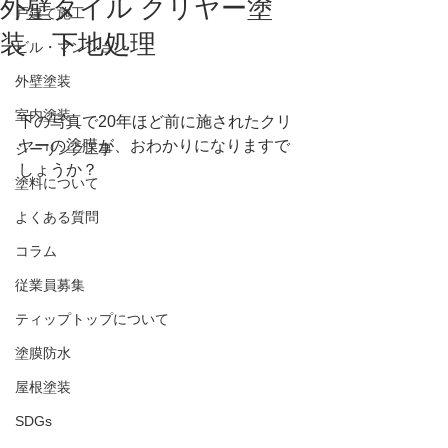
外壁タイル クリヤー塗
戸建て施工
装 下地処理
ビル・マンション
外壁塗装
室内塗装
下の写真で20年ほど前に施されたクリ
ヤーの塗膜が、おわかりになりますで
シーリング工事
しょうか？
塗料について
よくある質問
コラム
従業員募集
ティップトップについて
塗膜防水
屋根塗装
SDGs