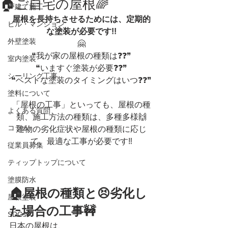
🏠ご自宅の屋根🌈
戸建て施工
屋根を長持ちさせるためには、定期的
ビル・マンション
な塗装が必要です!!
外壁塗装
🤗
❝我が家の屋根の種類は❓❓❞
室内塗装
❝いますぐ塗装が必要❓❓❞
シーリング工事
❝ベストな塗装のタイミングはいつ❓❓❞
塗料について
「屋根の工事」といっても、屋根の種
よくある質問
類、施工方法の種類は、多種多様🙌
コラム
建物の劣化症状や屋根の種類に応じ
て、最適な工事が必要です‼
従業員募集
ティップトップについて
塗膜防水
🏠屋根の
種類
と😣劣化し
屋根塗装
た場合の工事🚧
SDGs
日本の屋根は、