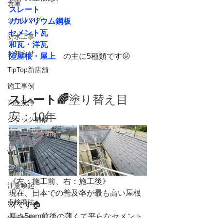
倉庫
スレート
シーリング
ガルバリウム鋼板
セメント瓦
防水工事
和瓦・洋瓦
お知らせ
陸屋根・屋上
　の主に5種類です😛
TipTop新店舗
施工事例
スレート🌈
塗り替え目
高圧洗浄
安：10年
クラック補修
チョーキング現象
WBアート
高級感
《左：施工前、右：施工後》
注意喚起
現在、日本での普及率が最も高い屋根
点検商法
材です🏠
厚さ5mm前後の薄くて平らなセメント