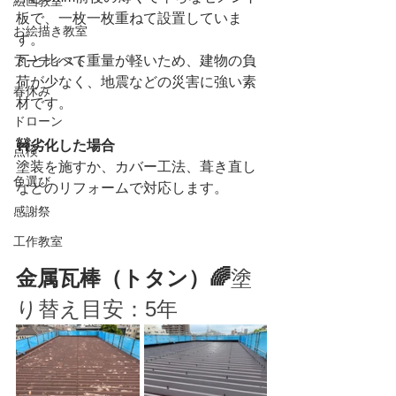
絵画教室
板で、一枚一枚重ねて設置していま
お絵描き教室
す。
瓦と比べて重量が軽いため、建物の負
アーティスト
荷が少なく、地震などの災害に強い素
春休み
材です。
ドローン
🚧劣化した場合
点検
塗装を施すか、カバー工法、葺き直し
色選び
などのリフォームで対応します。
感謝祭
工作教室
金属瓦棒（トタン）🌈
塗
り替え目安：5年