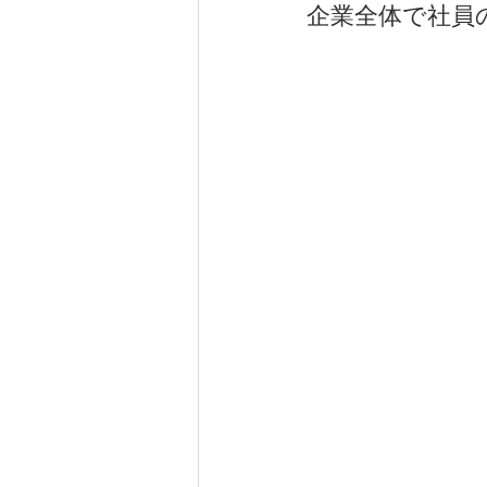
企業全体で社員
チョーキング現象
WBアー
春休み