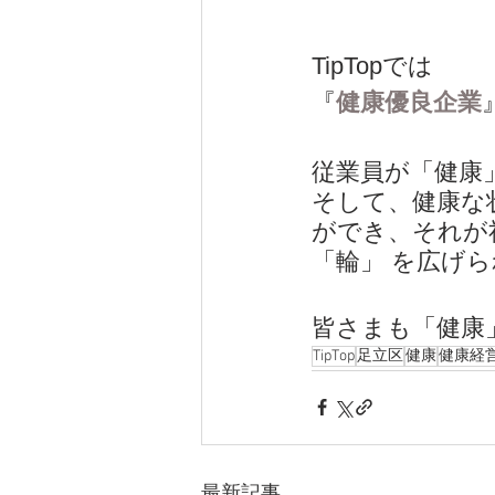
TipTopでは
『
健康優良企業
従業員が「健康
そして、健康な
ができ、それが
「輪」 を広げ
皆さまも「健康
TipTop
足立区
健康
健康経
最新記事