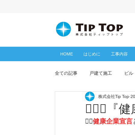
HOME
はじめに
工事内容
全ての記事
戸建て施工
ビル
株式会社Tip Top
2
よくある質問
コラム
👩🏻‍⚕️
🏳‍🌈
健康企業宣言
シーリング
防水工事