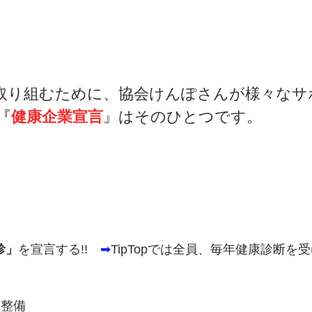
取り組むために、協会けんぽさんが様々なサ
『
健康企業宣言
』はそのひとつです。
診」
を宣言する!!　
➡
TipTopでは全員、毎年健康診断を
の整備