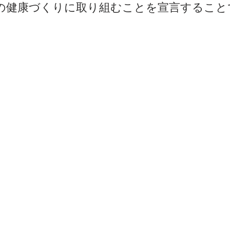
の健康づくりに取り組むことを宣言することで
ト
高級感
注意喚起
点検商法
絵画教室
お