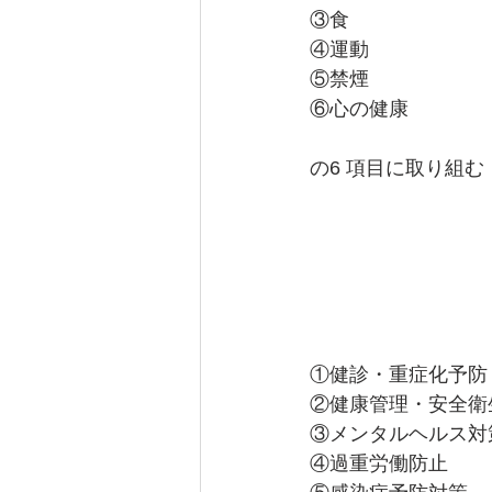
③食
④運動
⑤禁煙
⑥心の健康
の6 項目に取り組む
①健診・重症化予防
②健康管理・安全衛
③メンタルヘルス対
④過重労働防止