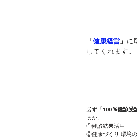
『
健康経営
』
に
してくれます。
必ず
「100％健診受
ほか、
①健診結果活用
②健康づくり 環境