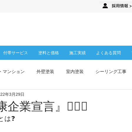
来店予約
企業さま・オーナーさま
付帯サービス
塗料と価格
施工実績
よくある質問
・マンション
外壁塗装
室内塗装
シーリング工事
022年3月29日
従業員募集
ティップトップについて
塗膜防水
屋根
『健康企業宣言』👨🏻‍⚕️
とは❓
お知らせ
TipTop新店舗
施工事例
高圧洗浄
クラ