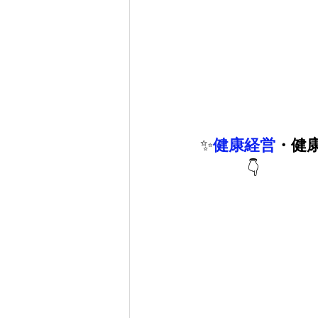
✨
健康経営
・健
　　　👇