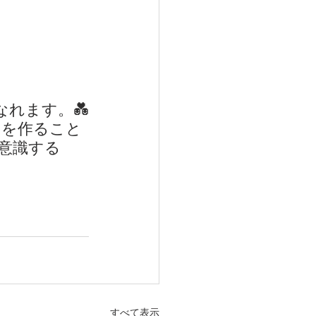
れます。💑
のを作ること
意識する
すべて表示