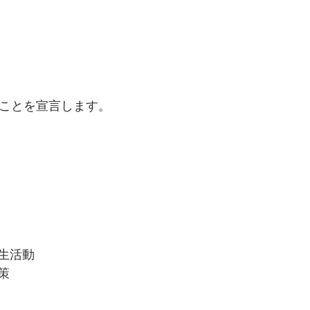
 ことを宣言します。
生活動
策