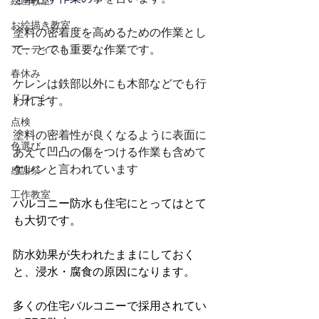
絵画教室
お絵描き教室
塗料の密着度を高めるための作業とし
アーティスト
て、とても重要な作業です。
春休み
ケレンは鉄部以外にも木部などでも行
ドローン
われます。
点検
塗料の密着性が良くなるように表面に
色選び
あえて凹凸の傷をつける作業も含めて
ケレンと言われています
感謝祭
工作教室
バルコニー防水も住宅にとってはとて
も大切です。
防水効果が失われたままにしておく
と、浸水・腐食の原因になります。
多くの住宅バルコニーで採用されてい