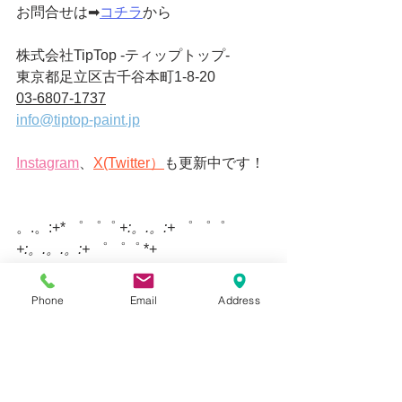
お問合せは➡
コチラ
から
株式会社TipTop -ティップトップ-
東京都足立区古千谷本町1-8-20
03-6807-1737
info@tiptop-paint.jp
Instagram
、
X(Twitter）
も更新中です！
。.。:+* ゜ ゜゜ 
+:。.。:+
 ゜ ゜゜ 
+:。.。.。:+
 ゜ ゜゜ *+
Phone
Email
Address
すべて表示