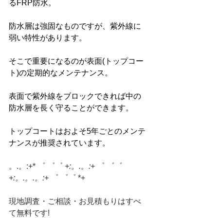
るFRP防水。
防水層は強固なものですが、紫外線に
弱い特性があります。
そこで重要になるのが表面(トップコー
ト)の定期的なメンテナンス。
表面で紫外線をブロックできれば中の
防水層を長く守ることができます。
トップコートはおよそ5年ごとのメンテ
ナンスが推奨されています。
。.。:+* ゜ ゜゜ 
+:。.。:+
 ゜ ゜゜ 
+:。.。.。:+
 ゜ ゜゜ *+
現地調査・ご相談・お見積もりはすべ
て無料です!