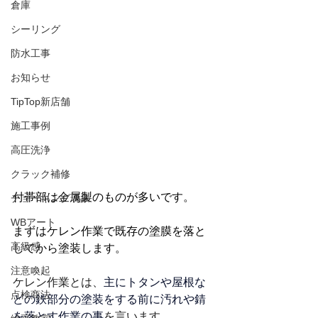
倉庫
シーリング
防水工事
お知らせ
TipTop新店舗
施工事例
高圧洗浄
クラック補修
付帯部は金属製のものが多いです。
チョーキング現象
WBアート
まずはケレン作業で既存の塗膜を落と
高級感
してから塗装します。
注意喚起
ケレン作業とは、
主にトタンや屋根な
点検商法
どの鉄部分の塗装をする前に汚れや錆
を落とす作業の事
を言います。 