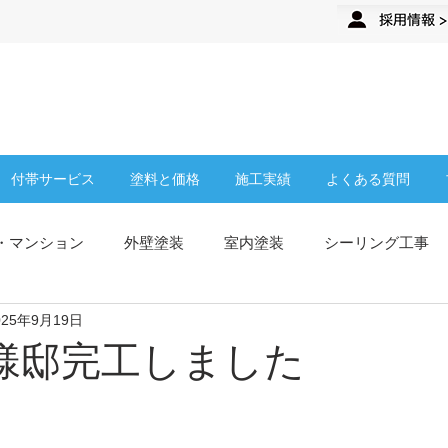
来店予約
企業さま・オーナーさま
付帯サービス
塗料と価格
施工実績
よくある質問
・マンション
外壁塗装
室内塗装
シーリング工事
025年9月19日
従業員募集
ティップトップについて
塗膜防水
屋根
様邸完工しました
お知らせ
TipTop新店舗
施工事例
高圧洗浄
クラ