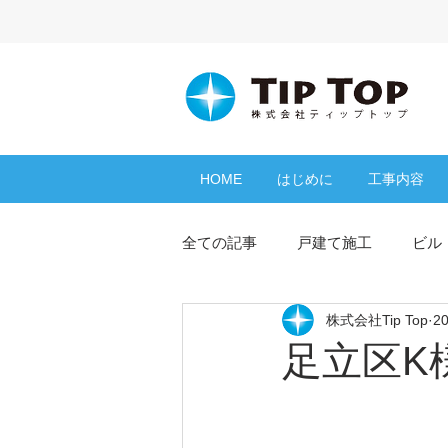
HOME
はじめに
工事内容
全ての記事
戸建て施工
ビル
株式会社Tip Top
2
よくある質問
コラム
足立区K
シーリング
防水工事