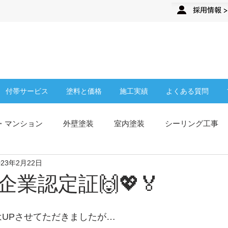
来店予約
企業さま・オーナーさま
付帯サービス
塗料と価格
施工実績
よくある質問
・マンション
外壁塗装
室内塗装
シーリング工事
023年2月22日
従業員募集
ティップトップについて
塗膜防水
屋根
業認定証🙌💖🏅
お知らせ
TipTop新店舗
施工事例
高圧洗浄
クラ
mにはUPさせてただきましたが…