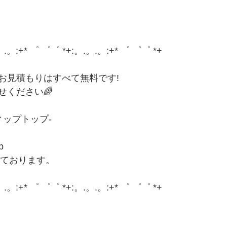
。.。:+* ゜ ゜゜ *+:。.。.。:+* ゜ ゜゜ *+
お見積もりはすべて無料です!
せください🌈
ティップトップ-
p
しております。
。.。:+* ゜ ゜゜ *+:。.。.。:+* ゜ ゜゜ *+