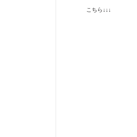
こちら↓↓↓
チョーキング現象
WBアー
春休み