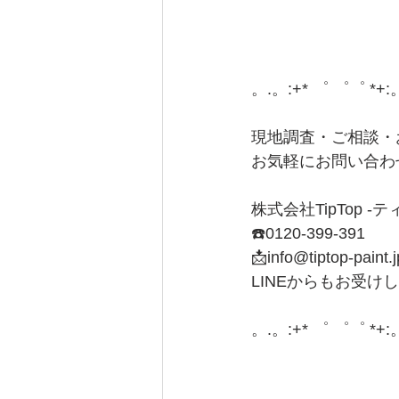
。.。:+* ゜ ゜゜ *+:
現地調査・ご相談・
お気軽にお問い合わ
株式会社TipTop -
☎️0120-399-391
📩info@tiptop-paint.j
LINEからもお受け
。.。:+* ゜ ゜゜ *+: