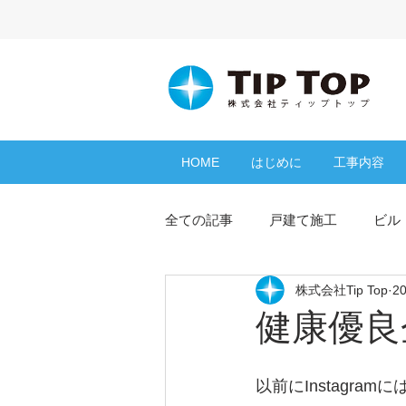
HOME
はじめに
工事内容
全ての記事
戸建て施工
ビル
株式会社Tip Top
2
よくある質問
コラム
健康優良企
シーリング
防水工事
以前にInstagra