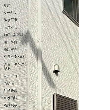
倉庫
シーリング
防水工事
お知らせ
TipTop新店舗
施工事例
高圧洗浄
クラック補修
チョーキング
現象
WBアート
高級感
注意喚起
点検商法
絵画教室