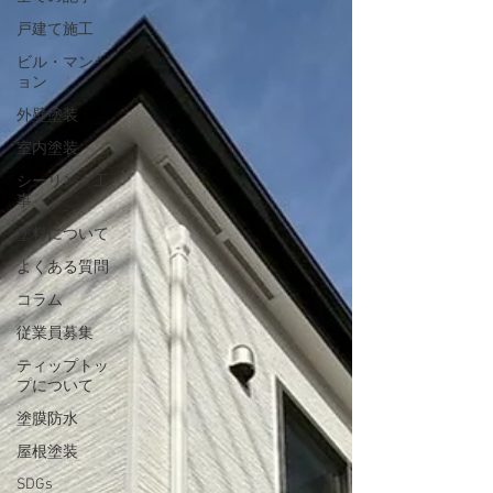
戸建て施工
ビル・マンシ
ョン
外壁塗装
室内塗装
シーリング工
事
塗料について
よくある質問
コラム
従業員募集
ティップトッ
プについて
塗膜防水
屋根塗装
SDGs