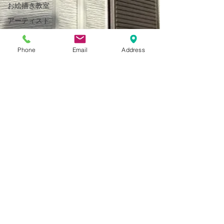
お絵描き教室
アーティスト
春休み
Phone
Email
Address
ドローン
点検
色選び
感謝祭
工作教室