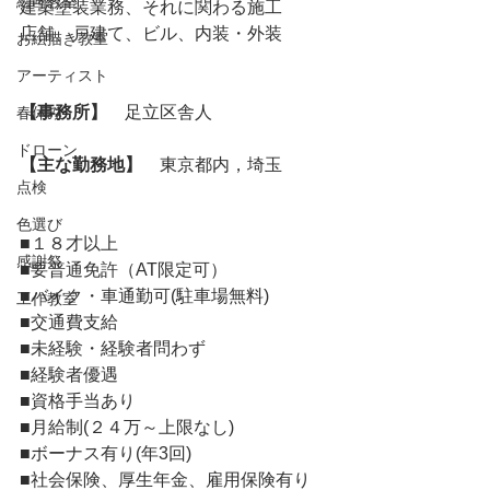
絵画教室
建築塗装業務、それに関わる施工
店舗、戸建て、ビル、内装・外装
お絵描き教室
アーティスト
【事務所】
　足立区舎人
春休み
ドローン
【主な勤務地】
　東京都内，埼玉
点検
色選び
■１８才以上
感謝祭
■要普通免許（AT限定可）
■バイク・車通勤可(駐車場無料)
工作教室
■交通費支給
■未経験・経験者問わず
■経験者優遇
■資格手当あり
■月給制(２４万～上限なし)
■ボーナス有り(年3回)
■社会保険、厚生年金、雇用保険有り