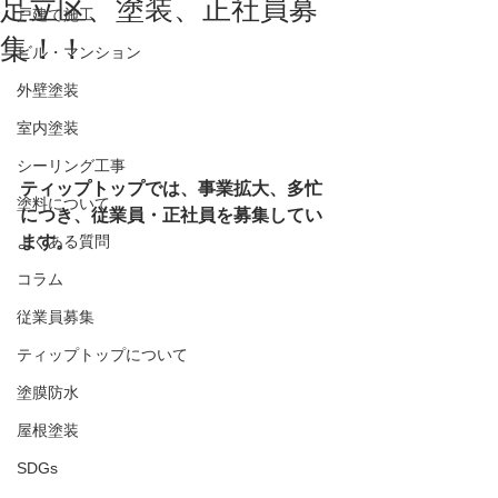
足立区、塗装、正社員募
戸建て施工
集！！
ビル・マンション
外壁塗装
室内塗装
シーリング工事
ティップトップでは、事業拡大、多忙
塗料について
につき、従業員・正社員を募集してい
よくある質問
ます。
コラム
従業員募集
ティップトップについて
塗膜防水
屋根塗装
SDGs