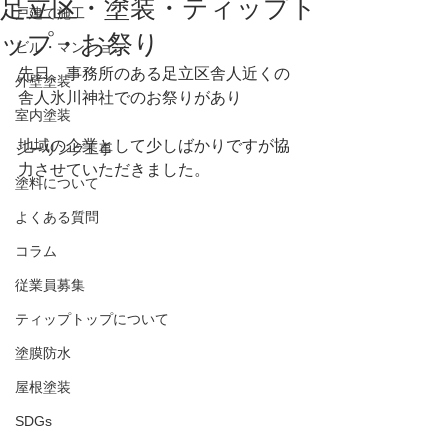
足立区・塗装・ティップト
戸建て施工
ップ・お祭り
ビル・マンション
先日、事務所のある足立区舎人近くの
外壁塗装
舎人氷川神社でのお祭りがあり
室内塗装
地域の企業として少しばかりですが協
シーリング工事
力させていただきました。
塗料について
よくある質問
コラム
従業員募集
ティップトップについて
塗膜防水
屋根塗装
SDGs