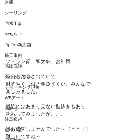
倉庫
シーリング
防水工事
お知らせ
TipTop新店舗
施工事例
ソ－ラン節、和太鼓、お神輿
高圧洗浄
屋台もたくさ出ていて
クラック補修
射的やくじ引き金魚すくい、みんなで
チョーキング現象
楽しみました。
WBアート
最近ではあまり見ない型抜きもあり、
高級感
挑戦してみましたが、、、
注意喚起
誰も成功しませんでした～（＾＾；）
点検商法
難しいですね～