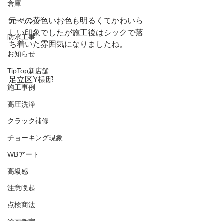
倉庫
シーリング
元々の黄色いお色も明るくてかわいら
しい印象でしたが施工後はシックで落
防水工事
ち着いた雰囲気になりましたね。
お知らせ
TipTop新店舗
足立区Y様邸
施工事例
高圧洗浄
クラック補修
チョーキング現象
WBアート
高級感
注意喚起
点検商法