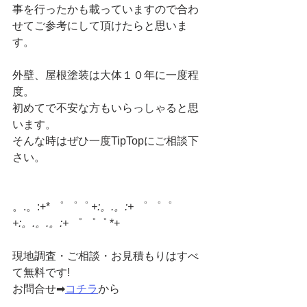
事を行ったかも載っていますので合わ
せてご参考にして頂けたらと思いま
す。
外壁、屋根塗装は大体１０年に一度程
度。
初めてで不安な方もいらっしゃると思
います。
そんな時はぜひ一度TipTopにご相談下
さい。
。.。:+* ゜ ゜゜ 
+:。.。:+
 ゜ ゜゜ 
+:。.。.。:+
 ゜ ゜゜ *+
現地調査・ご相談・お見積もりはすべ
て無料です!
お問合せ➡
コチラ
から