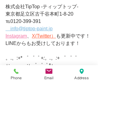
株式会社TipTop -ティップトップ-
東京都足立区古千谷本町1-8-20
℡0120-399-391
info@tiptop-paint.jp
Instagram
、
X(Twitter）
も更新中です！
LINEからもお受けしております！
。.。:+* ゜ ゜゜ 
+:。.。:+
 ゜ ゜゜ 
+:。.。.。:+
 ゜ ゜゜ *+
Phone
Email
Address
すべて表示
最新記事