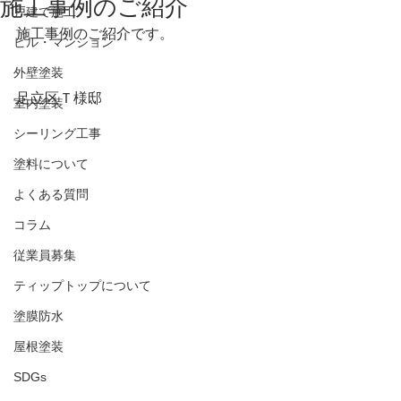
施工事例のご紹介
戸建て施工
施工事例のご紹介です。
ビル・マンション
外壁塗装
足立区Ｔ様邸
室内塗装
シーリング工事
塗料について
よくある質問
コラム
従業員募集
ティップトップについて
塗膜防水
屋根塗装
SDGs