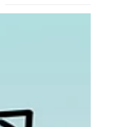
とのご縁を何より大切にしています。 施工
完了したお宅の 「その後が気になる」 のが
本音です。 だからこそ、 1年・5年・10年 と
節目ごとに 無料の定期点検 を行い、...