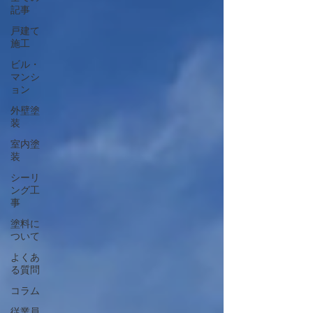
記事
戸建て
施工
ビル・
マンシ
ョン
外壁塗
装
室内塗
装
シーリ
ング工
事
塗料に
ついて
よくあ
る質問
コラム
従業員