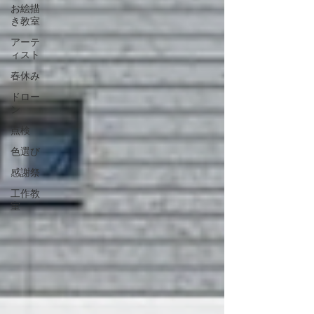
お絵描
き教室
アーテ
ィスト
春休み
ドロー
ン
点検
色選び
感謝祭
工作教
室