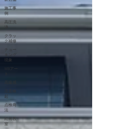
施工事
例
高圧洗
浄
クラッ
ク補修
チョー
キング
現象
WBアー
ト
高級感
注意喚
起
点検商
法
絵画教
室