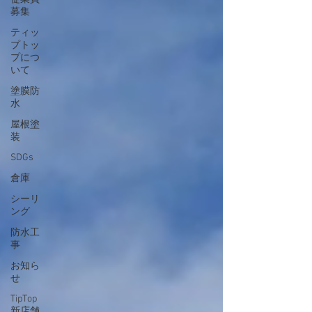
募集
ティッ
プトッ
プにつ
いて
塗膜防
水
屋根塗
装
SDGs
倉庫
シーリ
ング
防水工
事
お知ら
せ
TipTop
新店舗